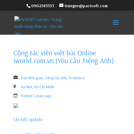
0902583553
trungnv@pacisoft.com
Cộng tác viên viết bài Online
iworld.com.vn (Yêu cầu Tiếng Anh)
Bán thời gian, Cộng tác viên, Freelance
Ha Noi, Ho Chi Minh
Posted 5 years ago
Chi tiết Update