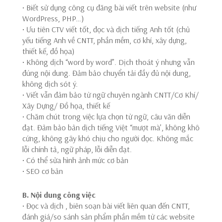
• Biết sử dụng công cụ đăng bài viết trên website (như
WordPress, PHP…)
• Ưu tiên CTV viết tốt, đọc và dịch tiếng Anh tốt (chủ
yếu tiếng Anh về CNTT, phần mềm, cơ khí, xây dựng,
thiết kế, đồ họa)
• Không dịch “word by word”. Dịch thoát ý nhưng vẫn
đúng nội dung. Đảm bảo chuyển tải đầy đủ nội dung,
không dịch sót ý.
• Viết vẫn đảm bảo từ ngữ chuyên ngành CNTT/Cơ Khí/
Xây Dựng/ Đồ họa, thiết kế
• Chăm chút trong việc lựa chọn từ ngữ, câu văn diễn
đạt. Đảm bảo bản dịch tiếng Việt “mượt mà’, không khô
cứng, không gây khó chịu cho người đọc. Không mắc
lỗi chính tả, ngữ pháp, lỗi diễn đạt.
• Có thể sửa hình ảnh mức cơ bản
• SEO cơ bản
B. Nội dung công việc
• Đọc và dịch , biên soạn bài viết liên quan đến CNTT,
đánh giá/so sánh sản phẩm phần mềm từ các website