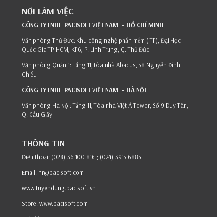
NƠI LÀM VIỆC
CÔNG TY TNHH PACISOFT VIỆT NAM – HỒ CHÍ MINH
Văn phòng Thủ Đức: Khu công nghệ phần mềm (ITP), Đại Học
Quốc Gia TP HCM, KP6, P. Linh Trung, Q. Thủ Đức
Văn phòng Quận 1: Tầng 11, tòa nhà Abacus, 58 Nguyễn Đình
Chiểu
CÔNG TY TNHH PACISOFT VIỆT NAM – HÀ NỘI
Văn phòng Hà Nội: Tầng 11, Tòa nhà Việt Á Tower, Số 9 Duy Tân,
Q. Cầu Giấy
THÔNG TIN
Điện thoại: (028) 36 100 816 ; (024) 3915 6886
Email:
hr@pacisoft.com
www.tuyendung.pacisoft.vn
Store:
www.pacisoft.com